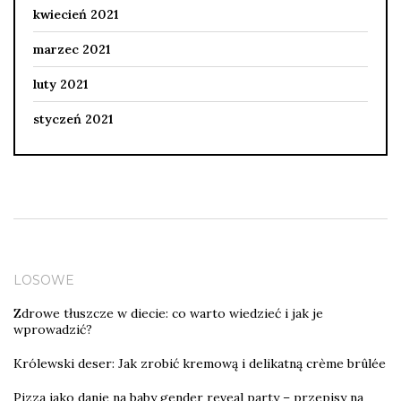
kwiecień 2021
marzec 2021
luty 2021
styczeń 2021
LOSOWE
Zdrowe tłuszcze w diecie: co warto wiedzieć i jak je
wprowadzić?
Królewski deser: Jak zrobić kremową i delikatną crème brûlée
Pizza jako danie na baby gender reveal party – przepisy na