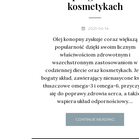
kosmetykach
2021-04-14
Olej konopny zyskuje coraz większą
popularność dzięki swoim licznym
właściwościom zdrowotnym i
wszechstronnym zastosowaniom w
codziennej diecie oraz kosmetykach. J
bogaty skład, zawierający nienasycone k
tłuszczowe omega-3 i omega-6, przycz
się do poprawy zdrowia serca, a takż
wspiera układ odpornościowy….
CONTINUE READING