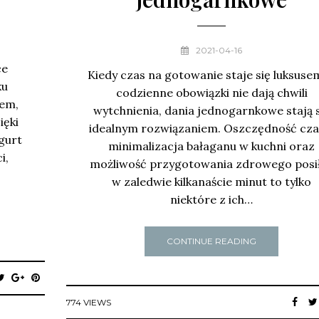
2021-04-16
ce
Kiedy czas na gotowanie staje się luksusem
ku
codzienne obowiązki nie dają chwili
rem,
wytchnienia, dania jednogarnkowe stają s
ięki
idealnym rozwiązaniem. Oszczędność cza
gurt
minimalizacja bałaganu w kuchni oraz
i,
możliwość przygotowania zdrowego posi
w zaledwie kilkanaście minut to tylko
niektóre z ich…
CONTINUE READING
774 VIEWS