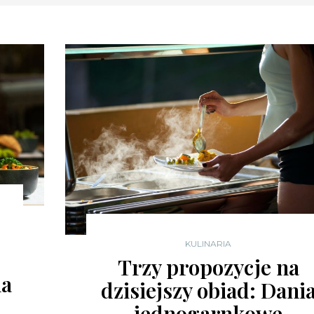
KULINARIA
Trzy propozycje na
na
dzisiejszy obiad: Dani
jednogarnkowe