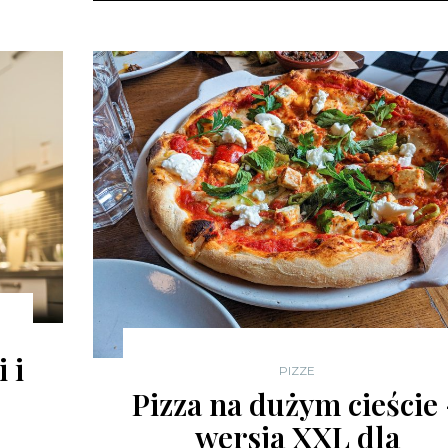
 i
PIZZE
Pizza na dużym cieście
wersja XXL dla