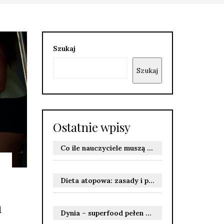
Szukaj
Szukaj
Ostatnie wpisy
Co ile nauczyciele muszą odbywać szkolenie BHP? Terminy szkoleń wstępnych i okresowych
Dieta atopowa: zasady i produkty wspierające zdrowie skóry
a
Dynia – superfood pełen witamin i właściwości zdrowotnych