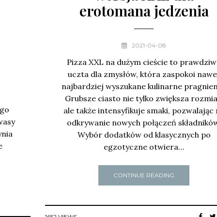
erotomana jedzenia
2021-04-08
Pizza XXL na dużym cieście to prawdziw
uczta dla zmysłów, która zaspokoi nawe
najbardziej wyszukane kulinarne pragnien
Grubsze ciasto nie tylko zwiększa rozmia
ego
ale także intensyfikuje smaki, pozwalając
wasy
odkrywanie nowych połączeń składników
ynia
Wybór dodatków od klasycznych po
e
egzotyczne otwiera…
CONTINUE READING
1652 VIEWS