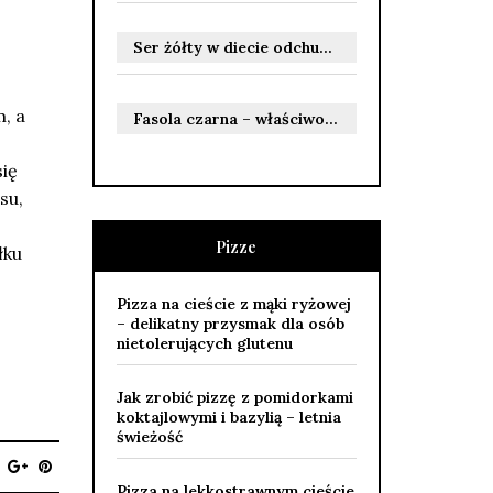
Ser żółty w diecie odchudzającej – czy można go jeść?
, a
Fasola czarna – właściwości zdrowotne i odżywcze dla Ciebie
ię
su,
Pizze
łku
Pizza na cieście z mąki ryżowej
– delikatny przysmak dla osób
nietolerujących glutenu
Jak zrobić pizzę z pomidorkami
koktajlowymi i bazylią – letnia
świeżość
Pizza na lekkostrawnym cieście