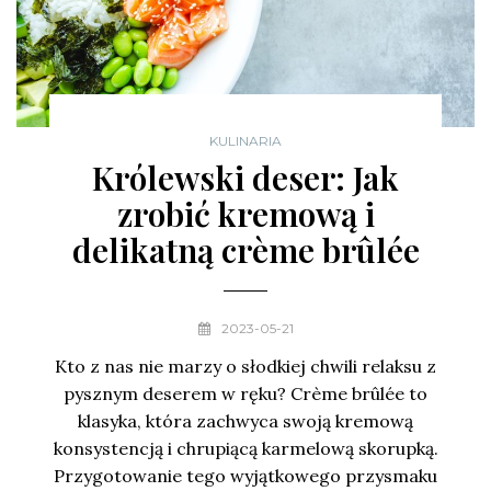
KULINARIA
Królewski deser: Jak
zrobić kremową i
delikatną crème brûlée
2023-05-21
Kto z nas nie marzy o słodkiej chwili relaksu z
pysznym deserem w ręku? Crème brûlée to
klasyka, która zachwyca swoją kremową
konsystencją i chrupiącą karmelową skorupką.
Przygotowanie tego wyjątkowego przysmaku