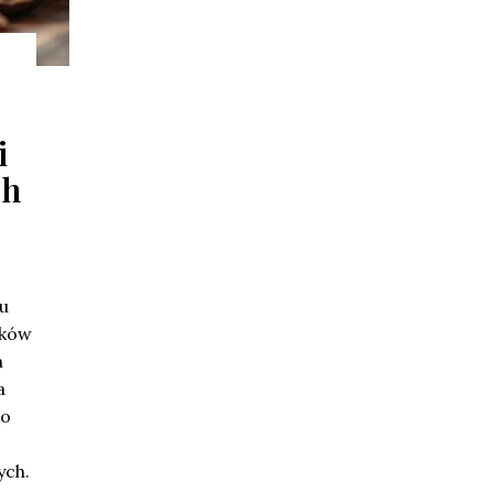
i
ch
lu
eków
m
a
ko
ych.