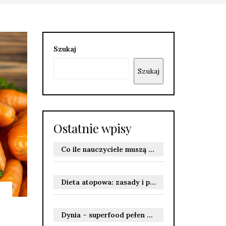
Szukaj
Szukaj
Ostatnie wpisy
Co ile nauczyciele muszą odbywać szkolenie BHP? Terminy szkoleń wstępnych i okresowych
Dieta atopowa: zasady i produkty wspierające zdrowie skóry
Dynia – superfood pełen witamin i właściwości zdrowotnych