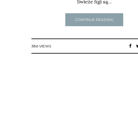
Świeże figi są…
CONTINUE READING
386 VIEWS