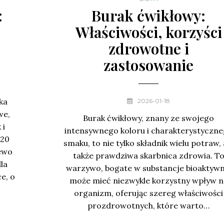
:
Burak ćwikłowy:
Właściwości, korzyści
zdrowotne i
zastosowanie
ka
2026-01-18
we,
Burak ćwikłowy, znany ze swojego
 i
intensywnego koloru i charakterystyczn
 20
smaku, to nie tylko składnik wielu potraw, 
zewo
także prawdziwa skarbnica zdrowia. T
la
warzywo, bogate w substancje bioaktywn
e, o
może mieć niezwykle korzystny wpływ n
organizm, oferując szereg właściwości
prozdrowotnych, które warto…