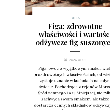
DIETA
Figa: zdrowotne
właściwości i wartośc
odżywcze fig suszony
2026-01-02
Figa, owoc o wyjątkowym smaku i wie
prozdrowotnych właściwościach, od wi
zyskuje uznanie w kuchniach na cały
świecie. Pochodząca z rejonów Morz
Śródziemnego i Azji Mniejszej, nie tyl
zachwyca swoim smakiem, ale także
dostarcza cennych składników odżywcz