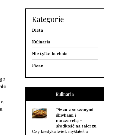
Kategorie
Dieta
Kulinaria
Nie tylko kuchnia
Pizze
ego
ale
o
Kulinaria
e,
a
Pizza z suszonymi
śliwkami i
mozzarellą –
słodkość na talerzu
Czy kiedykolwiek myślałeś o