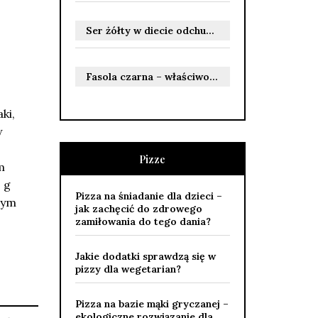
Ser żółty w diecie odchudzającej – czy można go jeść?
Fasola czarna – właściwości zdrowotne i odżywcze dla Ciebie
ki,
w
Pizze
m
 g
Pizza na śniadanie dla dzieci –
cym
jak zachęcić do zdrowego
zamiłowania do tego dania?
Jakie dodatki sprawdzą się w
pizzy dla wegetarian?
Pizza na bazie mąki gryczanej –
ekologiczne rozwiązanie dla