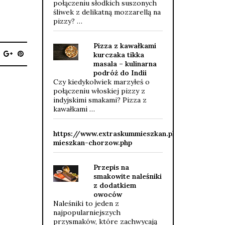
połączeniu słodkich suszonych
śliwek z delikatną mozzarellą na
pizzy? …
Pizza z kawałkami
kurczaka tikka
masala – kulinarna
podróż do Indii
Czy kiedykolwiek marzyłeś o
połączeniu włoskiej pizzy z
indyjskimi smakami? Pizza z
kawałkami …
https://www.extraskummieszkan.pl/slask/skup-
mieszkan-chorzow.php
Przepis na
smakowite naleśniki
z dodatkiem
owoców
Naleśniki to jeden z
najpopularniejszych
przysmaków, które zachwycają