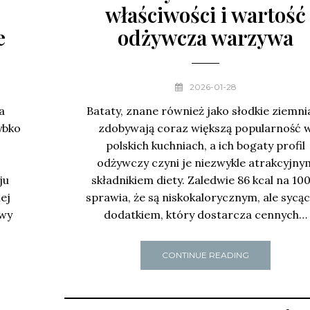
właściwości i wartość
e
odżywcza warzywa
2026-01-28
a
Bataty, znane również jako słodkie ziemnia
ybko
zdobywają coraz większą popularność 
polskich kuchniach, a ich bogaty profil
odżywczy czyni je niezwykle atrakcyjny
ju
składnikiem diety. Zaledwie 86 kcal na 100
ej
sprawia, że są niskokalorycznym, ale sycą
owy
dodatkiem, który dostarcza cennych…
CONTINUE READING