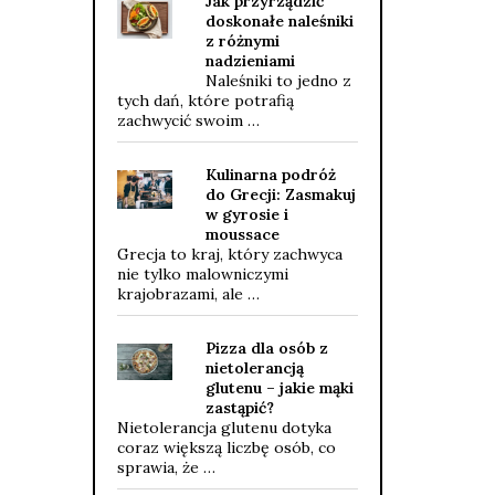
Jak przyrządzić
doskonałe naleśniki
z różnymi
nadzieniami
Naleśniki to jedno z
tych dań, które potrafią
zachwycić swoim …
Kulinarna podróż
do Grecji: Zasmakuj
w gyrosie i
moussace
Grecja to kraj, który zachwyca
nie tylko malowniczymi
krajobrazami, ale …
Pizza dla osób z
nietolerancją
glutenu – jakie mąki
zastąpić?
Nietolerancja glutenu dotyka
coraz większą liczbę osób, co
sprawia, że …