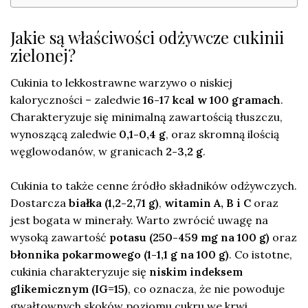
Jakie są właściwości odżywcze cukinii
zielonej?
Cukinia to lekkostrawne warzywo o niskiej
kaloryczności – zaledwie
16-17 kcal w 100 gramach
.
Charakteryzuje się minimalną zawartością tłuszczu,
wynoszącą zaledwie
0,1-0,4 g
, oraz skromną ilością
węglowodanów, w granicach
2-3,2 g
.
Cukinia to także cenne źródło składników odżywczych.
Dostarcza
białka (1,2-2,71 g)
,
witamin A, B i C
oraz
jest bogata w minerały. Warto zwrócić uwagę na
wysoką zawartość
potasu (250-459 mg na 100 g)
oraz
błonnika pokarmowego (1-1,1 g na 100 g)
. Co istotne,
cukinia charakteryzuje się
niskim indeksem
glikemicznym (IG=15)
, co oznacza, że nie powoduje
gwałtownych skoków poziomu cukru we krwi.