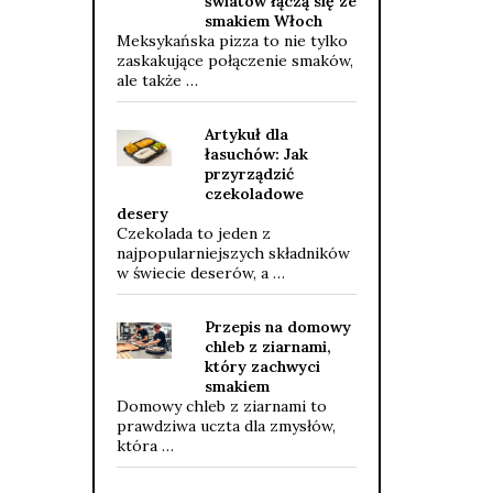
światów łączą się ze
smakiem Włoch
Meksykańska pizza to nie tylko
zaskakujące połączenie smaków,
ale także …
Artykuł dla
łasuchów: Jak
przyrządzić
czekoladowe
desery
Czekolada to jeden z
najpopularniejszych składników
w świecie deserów, a …
Przepis na domowy
chleb z ziarnami,
który zachwyci
smakiem
Domowy chleb z ziarnami to
prawdziwa uczta dla zmysłów,
która …