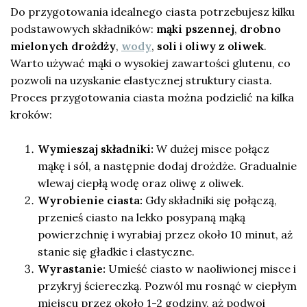
Do przygotowania idealnego ciasta potrzebujesz kilku
podstawowych składników:
mąki pszennej
,
drobno
mielonych drożdży
,
wody
,
soli
i
oliwy z oliwek
.
Warto używać mąki o wysokiej zawartości glutenu, co
pozwoli na uzyskanie elastycznej struktury ciasta.
Proces przygotowania ciasta można podzielić na kilka
kroków:
Wymieszaj składniki:
W dużej misce połącz
mąkę i sól, a następnie dodaj drożdże. Gradualnie
wlewaj ciepłą wodę oraz oliwę z oliwek.
Wyrobienie ciasta:
Gdy składniki się połączą,
przenieś ciasto na lekko posypaną mąką
powierzchnię i wyrabiaj przez około 10 minut, aż
stanie się gładkie i elastyczne.
Wyrastanie:
Umieść ciasto w naoliwionej misce i
przykryj ściereczką. Pozwól mu rosnąć w ciepłym
miejscu przez około 1-2 godziny, aż podwoi