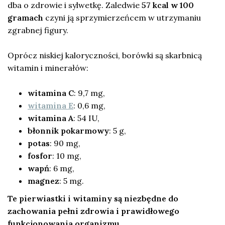
dba o zdrowie i sylwetkę. Zaledwie
57 kcal w 100
gramach
czyni ją sprzymierzeńcem w utrzymaniu
zgrabnej figury.
Oprócz niskiej kaloryczności, borówki są skarbnicą
witamin i minerałów:
witamina C
: 9,7 mg,
witamina E
: 0,6 mg,
witamina A
: 54 IU,
błonnik pokarmowy
: 5 g,
potas
: 90 mg,
fosfor
: 10 mg,
wapń
: 6 mg,
magnez
: 5 mg.
Te pierwiastki i witaminy są niezbędne do
zachowania pełni zdrowia i prawidłowego
funkcjonowania organizmu.