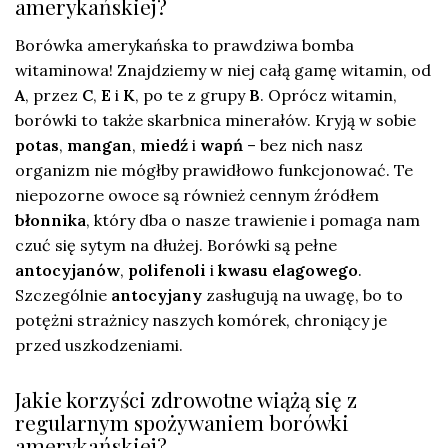
amerykańskiej?
Borówka amerykańska to prawdziwa bomba
witaminowa! Znajdziemy w niej całą gamę witamin, od
A
, przez
C
,
E
i
K
, po te z grupy
B
. Oprócz witamin,
borówki to także skarbnica minerałów. Kryją w sobie
potas
,
mangan
,
miedź
i
wapń
– bez nich nasz
organizm nie mógłby prawidłowo funkcjonować. Te
niepozorne owoce są również cennym źródłem
błonnika
, który dba o nasze trawienie i pomaga nam
czuć się sytym na dłużej. Borówki są pełne
antocyjanów
,
polifenoli
i
kwasu elagowego
.
Szczególnie
antocyjany
zasługują na uwagę, bo to
potężni strażnicy naszych komórek, chroniący je
przed uszkodzeniami.
Jakie korzyści zdrowotne wiążą się z
regularnym spożywaniem borówki
amerykańskiej?