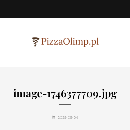
image-1746377709.jpg
2025-05-04