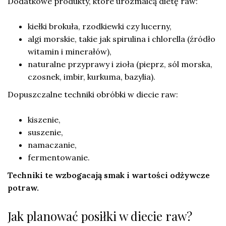
Dodatkowe produkty, które urozmaicą dietę raw:
kiełki brokuła, rzodkiewki czy lucerny,
algi morskie, takie jak spirulina i chlorella (źródło
witamin i minerałów),
naturalne przyprawy i zioła (pieprz, sól morska,
czosnek, imbir, kurkuma, bazylia).
Dopuszczalne techniki obróbki w diecie raw:
kiszenie,
suszenie,
namaczanie,
fermentowanie.
Techniki te wzbogacają smak i wartości odżywcze
potraw.
Jak planować posiłki w diecie raw?