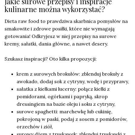
Jakie surowe przepisy i inspiracje
kulinarne można wykorzystać?
Dieta raw food to prawdziwa skarbnica pomysłów na
smakowite i zdrowe posiłki, które nie wymagają
gotowania! Odkryjesz w niej przepisy na surowe
kremy, sałatki, dania główne, a nawet desery.
Szukasz inspiracji? Oto kilka propozycji:
krem z surowych brokułów: zblenduj brokuły z
awokado, dodaj sok z cytryny, wodę i przyprawy,
sałatka z kiełkami lucerny: połącz kiełki z
pomidorami, ogórkami i papryką, skrop
dressingiem na bazie oleju i soku z cytryny,
surowe spaghetti: marchewkę lub cukinię,
pokrojoną w paski, podaj z sosem z pomidorów,
orzechów i ziół,
surowy dżem z truskawek: zblenduj truskawki z