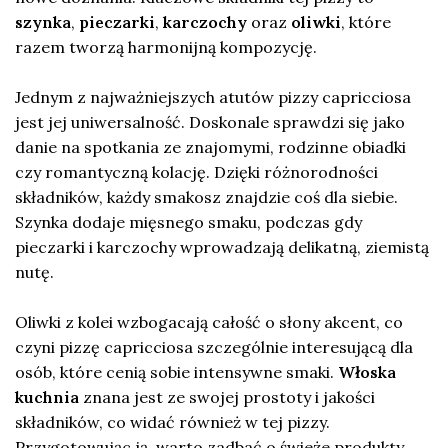
szynka
,
pieczarki
,
karczochy
oraz
oliwki
, które
razem tworzą harmonijną kompozycję.
Jednym z najważniejszych atutów pizzy capricciosa
jest jej uniwersalność. Doskonale sprawdzi się jako
danie na spotkania ze znajomymi, rodzinne obiadki
czy romantyczną kolację. Dzięki różnorodności
składników, każdy smakosz znajdzie coś dla siebie.
Szynka dodaje mięsnego smaku, podczas gdy
pieczarki i karczochy wprowadzają delikatną, ziemistą
nutę.
Oliwki z kolei wzbogacają całość o słony akcent, co
czyni pizzę capricciosa szczególnie interesującą dla
osób, które cenią sobie intensywne smaki.
Włoska
kuchnia
znana jest ze swojej prostoty i jakości
składników, co widać również w tej pizzy.
Przygotowując ją, warto zadbać o świeże produkty,