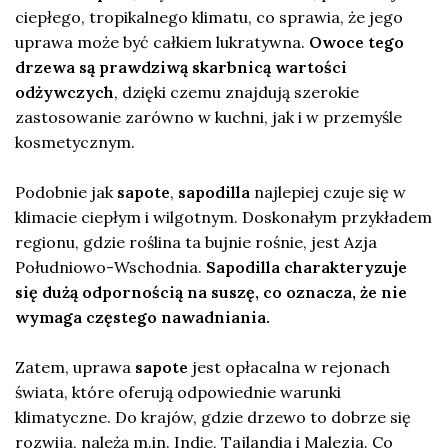
ciepłego, tropikalnego klimatu, co sprawia, że jego
uprawa może być całkiem lukratywna.
Owoce tego
drzewa są prawdziwą skarbnicą wartości
odżywczych
, dzięki czemu znajdują szerokie
zastosowanie zarówno w kuchni, jak i w przemyśle
kosmetycznym.
Podobnie jak
sapote
,
sapodilla
najlepiej czuje się w
klimacie ciepłym i wilgotnym. Doskonałym przykładem
regionu, gdzie roślina ta bujnie rośnie, jest Azja
Południowo-Wschodnia.
Sapodilla charakteryzuje
się dużą odpornością na suszę, co oznacza, że nie
wymaga częstego nawadniania.
Zatem, uprawa
sapote
jest opłacalna w rejonach
świata, które oferują odpowiednie warunki
klimatyczne. Do krajów, gdzie drzewo to dobrze się
rozwija, należą m.in. Indie, Tajlandia i Malezja. Co