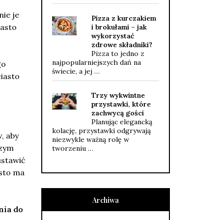
nie je
Pizza z kurczakiem
iasto
i brokułami – jak
wykorzystać
zdrowe składniki?
Pizza to jedno z
najpopularniejszych dań na
go
świecie, a jej …
ciasto
Trzy wykwintne
przystawki, które
zachwycą gości
Planując elegancką
kolację, przystawki odgrywają
, aby
niezwykle ważną rolę w
szym
tworzeniu …
ustawić
asto ma
Archiwa
nia do