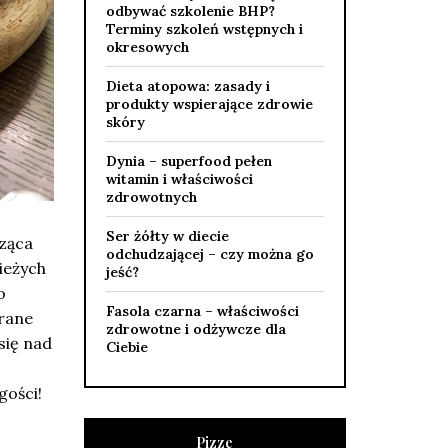
odbywać szkolenie BHP?
Terminy szkoleń wstępnych i
okresowych
Dieta atopowa: zasady i
produkty wspierające zdrowie
skóry
Dynia – superfood pełen
witamin i właściwości
zdrowotnych
Ser żółty w diecie
cząca
odchudzającej – czy można go
ieżych
jeść?
o
Fasola czarna – właściwości
brane
zdrowotne i odżywcze dla
się nad
Ciebie
gości!
Pizze