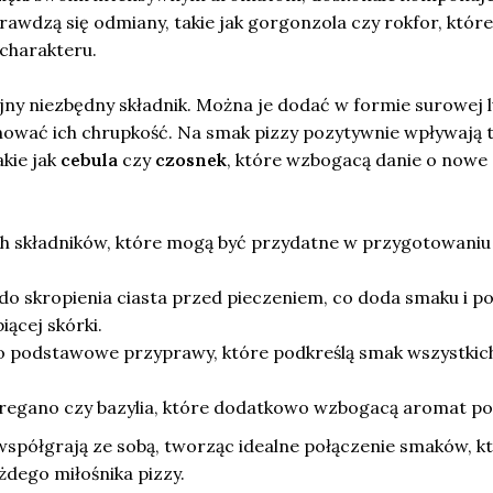
prawdzą się odmiany, takie jak gorgonzola czy rokfor, które
charakteru.
jny niezbędny składnik. Można je dodać w formie surowej 
hować ich chrupkość. Na smak pizzy pozytywnie wpływają 
akie jak
cebula
czy
czosnek
, które wzbogacą danie o nowe
ych składników, które mogą być przydatne w przygotowaniu 
do skropienia ciasta przed pieczeniem, co doda smaku i 
iącej skórki.
o podstawowe przyprawy, które podkreślą smak wszystkic
 oregano czy bazylia, które dodatkowo wzbogacą aromat po
 współgrają ze sobą, tworząc idealne połączenie smaków, k
dego miłośnika pizzy.