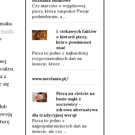
doznania smakowe
Czy marzysz o wyjątkowej
pizzy, która zaspokoi Twoje
podniebienie, a …
smaku.
i
wody
.
5 ciekawych faktów
o historii pizzy,
o
które powinieneś
znać
Pizza to jedno z najbardziej
rozpoznawalnych dań na
iej
świecie, które …
 cukru,
i z
www.meelania.pl/
e się
Pizza na cieście na
bazie mąki z
soczewicy –
lub
zdrowa alternatywa
 swoją
dla tradycyjnej wersji
Pizza to jedno z
turę
najpopularniejszych dań na
świecie, ale czy …