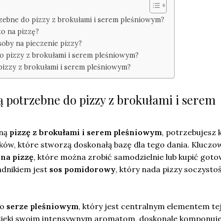
trzebne do pizzy z brokułami i serem pleśniowym?
o na pizzę?
soby na pieczenie pizzy?
do pizzy z brokułami i serem pleśniowym?
 pizzy z brokułami i serem pleśniowym?
są potrzebne do pizzy z brokułami i serem
zną
pizzę z brokułami i serem pleśniowym
, potrzebujesz k
ów, które stworzą doskonałą bazę dla tego dania. Klucz
 na pizzę
, które można zrobić samodzielnie lub kupić goto
adnikiem jest
sos pomidorowy
, który nada pizzy soczystośc
 o
serze pleśniowym
, który jest centralnym elementem tej
 dzięki swoim intensywnym aromatom, doskonale komponuje 