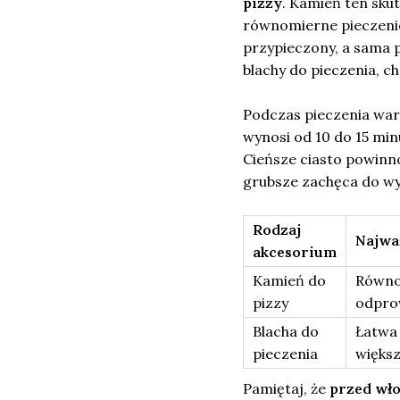
pizzy
. Kamień ten sku
równomierne pieczenie 
przypieczony, a sama p
blachy do pieczenia, c
Podczas pieczenia wa
wynosi od 10 do 15 min
Cieńsze ciasto powinno
grubsze zachęca do wyd
Rodzaj
Najwa
akcesorium
Kamień do
Równo
pizzy
odpro
Blacha do
Łatwa 
pieczenia
większ
Pamiętaj, że
przed wł