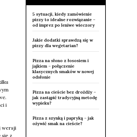
5 sytuacji, kiedy zamówienie
pizzy to idealne rozwiązanie –
od imprez po leniwe wieczory
Jakie dodatki sprawdzą się w
pizzy dla wegetarian?
Pizza na słono z łososiem i
jajkiem – połączenie
klasycznych smaków w nowej
odsłonie
ilku
owym
Pizza na cieście bez drożdży –
we.
jak zastąpić tradycyjną metodę
wypieku?
i i
Pizza z szynką i papryką – jak
ożywić smak na cieście?
 wersji
się z