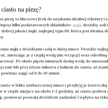
ciasto na pizzę?
a pizzę to kluczowy krok do uzyskania idealnej tekstury i 
bujesz kilku podstawowych składników:
mąki
, drożdży, soli 
dobrej jakości mąki, najlepiej typu 00, która jest idealna d
y.
nia mąki z drożdżami i solą w dużej misce. Drożdże najlep
ać, mieszając je z ciepłą wodą (nie wrzącą!) oraz odrobiną
racować. Po około pięciu minutach dodaj wodę do mieszank
ęcznie lub przy użyciu miksera z hakiem do ciasta, aż stani
o powinno zająć od 8 do 10 minut.
iasto w lekko natłuszczonej misce i przykryj je ściereczką 
w w ciepłe miejsce na około 1–2 godziny, aż ciasto podwoi
ap, ponieważ pozwala drożdżom zadziałać i wpływa na teks