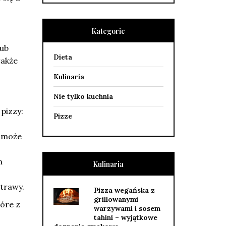
Kategorie
lub
Dieta
także
Kulinaria
Nie tylko kuchnia
pizzy:
Pizze
pomoże
h
Kulinaria
trawy.
Pizza wegańska z
grillowanymi
tóre z
warzywami i sosem
tahini – wyjątkowe