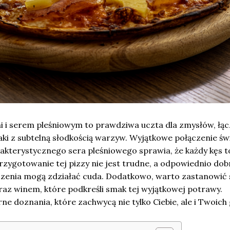
mi i serem pleśniowym to prawdziwa uczta dla zmysłów, łą
ki z subtelną słodkością warzyw. Wyjątkowe połączenie św
rakterystycznego sera pleśniowego sprawia, że każdy kęs t
rzygotowanie tej pizzy nie jest trudne, a odpowiednio do
eczenia mogą zdziałać cuda. Dodatkowo, warto zastanowić 
raz winem, które podkreśli smak tej wyjątkowej potrawy.
rne doznania, które zachwycą nie tylko Ciebie, ale i Twoich 