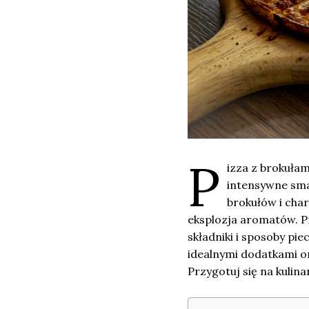
P
izza z brokuła
intensywne sma
brokułów i cha
eksplozja aromatów. P
składniki i sposoby pi
idealnymi dodatkami o
Przygotuj się na kulina