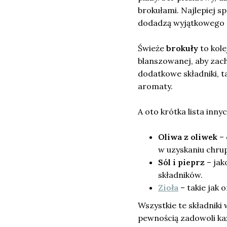
brokułami. Najlepiej s
dodadzą wyjątkowego 
Świeże
brokuły
to kole
blanszowanej, aby zac
dodatkowe składniki, t
aromaty.
A oto krótka lista inn
Oliwa z oliwek
– 
w uzyskaniu chrup
Sól i pieprz
– jak
składników.
Zioła
– takie jak
Wszystkie te składniki
pewnością zadowoli każ