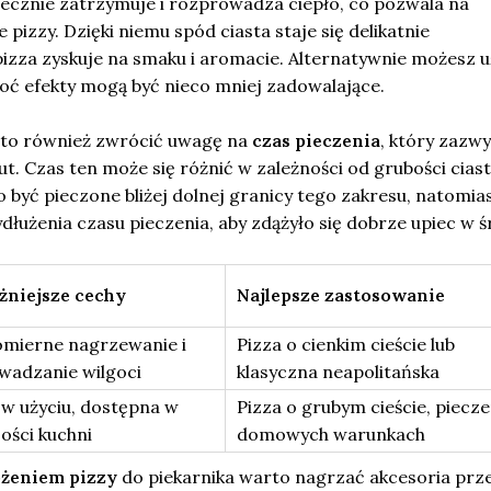
tecznie zatrzymuje i rozprowadza ciepło, co pozwala na
pizzy. Dzięki niemu spód ciasta staje się delikatnie
izza zyskuje na smaku i aromacie. Alternatywnie możesz u
hoć efekty mogą być nieco mniej zadowalające.
rto również zwrócić uwagę na
czas pieczenia
, który zazw
ut. Czas ten może się różnić w zależności od grubości ciast
 być pieczone bliżej dolnej granicy tego zakresu, natomia
łużenia czasu pieczenia, aby zdążyło się dobrze upiec w ś
żniejsze cechy
Najlepsze zastosowanie
mierne nagrzewanie i
Pizza o cienkim cieście lub
wadzanie wilgoci
klasyczna neapolitańska
w użyciu, dostępna w
Pizza o grubym cieście, piecz
ości kuchni
domowych warunkach
ożeniem pizzy
do piekarnika warto nagrzać akcesoria prze