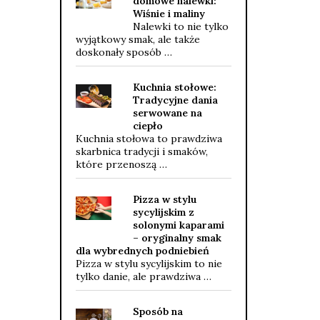
domowe nalewki:
Wiśnie i maliny
Nalewki to nie tylko
wyjątkowy smak, ale także
doskonały sposób …
Kuchnia stołowe:
Tradycyjne dania
serwowane na
ciepło
Kuchnia stołowa to prawdziwa
skarbnica tradycji i smaków,
które przenoszą …
Pizza w stylu
sycylijskim z
solonymi kaparami
– oryginalny smak
dla wybrednych podniebień
Pizza w stylu sycylijskim to nie
tylko danie, ale prawdziwa …
Sposób na