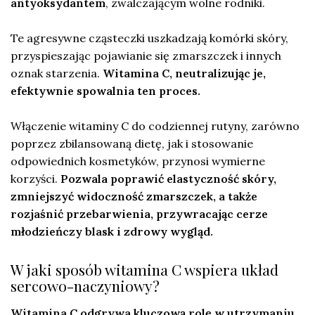
antyoksydantem
, zwalczającym wolne rodniki.
Te agresywne cząsteczki uszkadzają komórki skóry,
przyspieszając pojawianie się zmarszczek i innych
oznak starzenia.
Witamina C, neutralizując je,
efektywnie spowalnia ten proces.
Włączenie witaminy C do codziennej rutyny, zarówno
poprzez zbilansowaną dietę, jak i stosowanie
odpowiednich kosmetyków, przynosi wymierne
korzyści.
Pozwala poprawić elastyczność skóry,
zmniejszyć widoczność zmarszczek, a także
rozjaśnić przebarwienia, przywracając cerze
młodzieńczy blask i zdrowy wygląd.
W jaki sposób witamina C wspiera układ
sercowo-naczyniowy?
Witamina C odgrywa kluczową rolę w utrzymaniu