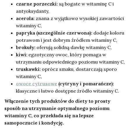
czarne porzeczki:
są bogate w witaminę C i
antyoksydanty,
acerola:
znana z wyjątkowo wysokiej zawartości
witaminy C,
papryka (szczególnie czerwona):
dodaje koloru
potrawom i jest dobrym źródłem witaminy C,
brokuły:
oferują solidną dawkę witaminy C,
kiwi:
egzotyczny owoc, który pomaga w
utrzymaniu odpowiedniego poziomu witaminy C,
truskawki:
oprócz smaku, dostarczają sporo
witaminy C,
owoce cytrusowe
(cytryny i pomarańcze):
klasyczne i łatwo dostępne źródło witaminy C.
Włączenie tych produktów do diety to prosty
sposób na utrzymanie optymalnego poziomu
witaminy C, co przekłada się na lepsze
samopoczucie i kondycję.