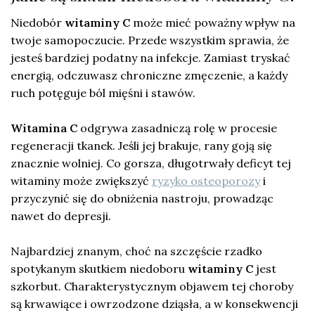
Niedobór
witaminy C
może mieć poważny wpływ na
twoje samopoczucie. Przede wszystkim sprawia, że
jesteś bardziej podatny na infekcje. Zamiast tryskać
energią, odczuwasz chroniczne zmęczenie, a każdy
ruch potęguje ból mięśni i stawów.
Witamina C
odgrywa zasadniczą rolę w procesie
regeneracji tkanek. Jeśli jej brakuje, rany goją się
znacznie wolniej. Co gorsza, długotrwały deficyt tej
witaminy może zwiększyć
ryzyko osteoporozy
i
przyczynić się do obniżenia nastroju, prowadząc
nawet do depresji.
Najbardziej znanym, choć na szczęście rzadko
spotykanym skutkiem niedoboru
witaminy C
jest
szkorbut. Charakterystycznym objawem tej choroby
są krwawiące i owrzodzone dziąsła, a w konsekwencji