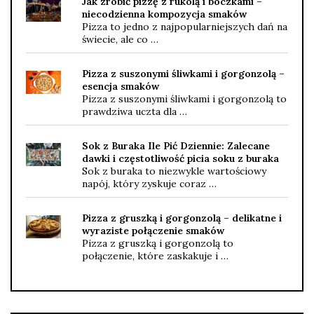
Jak zrobić pizzę z rukolą i boczkami –
niecodzienna kompozycja smaków
Pizza to jedno z najpopularniejszych dań na
świecie, ale co …
Pizza z suszonymi śliwkami i gorgonzolą –
esencja smaków
Pizza z suszonymi śliwkami i gorgonzolą to
prawdziwa uczta dla …
Sok z Buraka Ile Pić Dziennie: Zalecane
dawki i częstotliwość picia soku z buraka
Sok z buraka to niezwykle wartościowy
napój, który zyskuje coraz …
Pizza z gruszką i gorgonzolą – delikatne i
wyraziste połączenie smaków
Pizza z gruszką i gorgonzolą to
połączenie, które zaskakuje i …