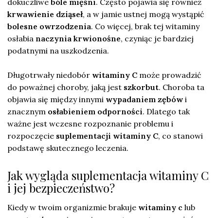
dokuczliwe
bóle mięśni
. Często pojawia się również
krwawienie dziąseł
, a w jamie ustnej mogą wystąpić
bolesne owrzodzenia
. Co więcej, brak tej witaminy
osłabia
naczynia krwionośne
, czyniąc je bardziej
podatnymi na uszkodzenia.
Długotrwały niedobór
witaminy C
może prowadzić
do poważnej choroby, jaką jest
szkorbut
. Choroba ta
objawia się między innymi
wypadaniem zębów
i
znacznym
osłabieniem odporności
. Dlatego tak
ważne jest wczesne rozpoznanie problemu i
rozpoczęcie
suplementacji witaminy C
, co stanowi
podstawę skutecznego leczenia.
Jak wygląda suplementacja witaminy C
i jej bezpieczeństwo?
Kiedy w twoim organizmie brakuje
witaminy c
lub